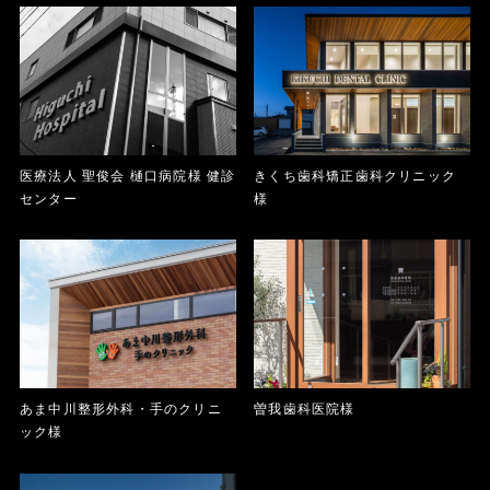
医療法人 聖俊会 樋口病院様 健診
きくち歯科矯正歯科クリニック
センター
様
あま中川整形外科・手のクリニ
曽我歯科医院様
ック様