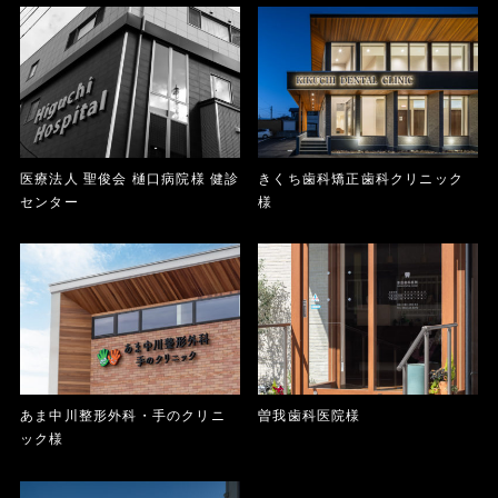
医療法人 聖俊会 樋口病院様 健診
きくち歯科矯正歯科クリニック
センター
様
あま中川整形外科・手のクリニ
曽我歯科医院様
ック様