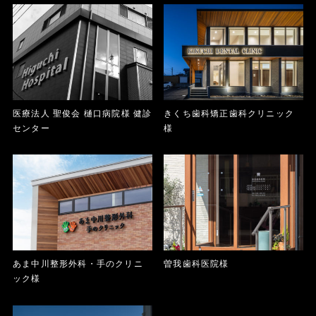
医療法人 聖俊会 樋口病院様 健診
きくち歯科矯正歯科クリニック
センター
様
あま中川整形外科・手のクリニ
曽我歯科医院様
ック様