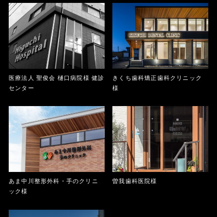
医療法人 聖俊会 樋口病院様 健診
きくち歯科矯正歯科クリニック
センター
様
あま中川整形外科・手のクリニ
曽我歯科医院様
ック様