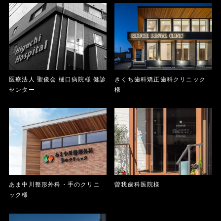
医療法人 聖俊会 樋口病院様 健診
きくち歯科矯正歯科クリニック
センター
様
あま中川整形外科・手のクリニ
曽我歯科医院様
ック様