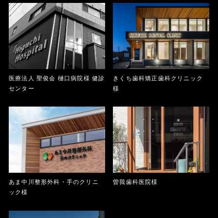
医療法人 聖俊会 樋口病院様 健診
きくち歯科矯正歯科クリニック
センター
様
あま中川整形外科・手のクリニ
曽我歯科医院様
ック様