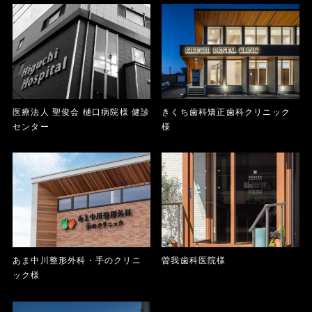
医療法人 聖俊会 樋口病院様 健診
きくち歯科矯正歯科クリニック
センター
様
あま中川整形外科・手のクリニ
曽我歯科医院様
ック様