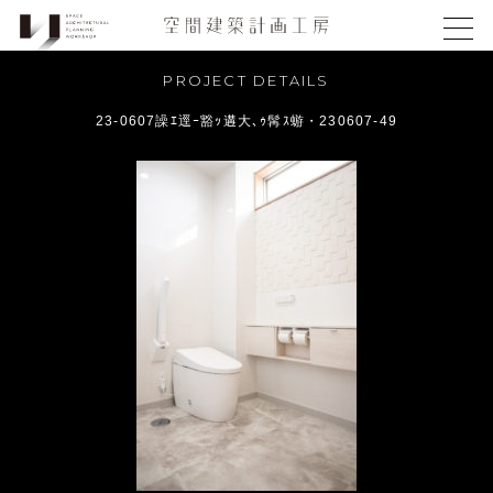
PROJECT DETAILS
23-0607譟ｴ逕ｰ豁ｯ遘大､ｩ髯ｽ蝣・230607-49