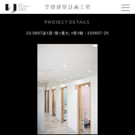
PROJECT DETAILS
23-0607譟ｴ逕ｰ豁ｯ遘大､ｩ髯ｽ蝣・230607-25