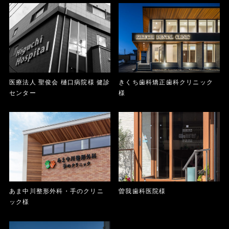
医療法人 聖俊会 樋口病院様 健診
きくち歯科矯正歯科クリニック
センター
様
あま中川整形外科・手のクリニ
曽我歯科医院様
ック様