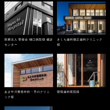
医療法人 聖俊会 樋口病院様 健診
きくち歯科矯正歯科クリニック
センター
様
あま中川整形外科・手のクリニ
曽我歯科医院様
ック様