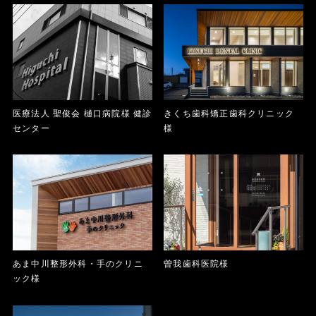
医療法人 聖俊会 樋口病院様 健診
きくち歯科矯正歯科クリニック
センター
様
あま中川整形外科・手のクリニ
曽我歯科医院様
ック様