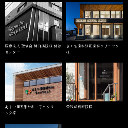
医療法人 聖俊会 樋口病院様 健診
きくち歯科矯正歯科クリニック
センター
様
あま中川整形外科・手のクリニ
曽我歯科医院様
ック様