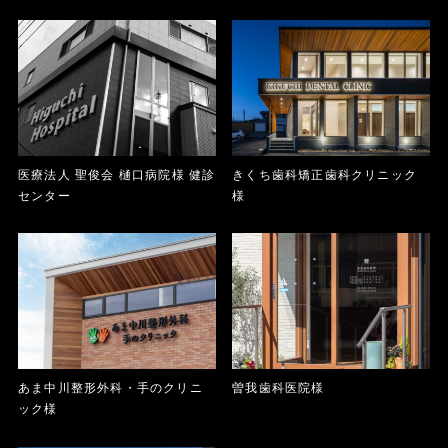
医療法人 聖俊会 樋口病院様 健診
きくち歯科矯正歯科クリニック
センター
様
あま中川整形外科・手のクリニ
曽我歯科医院様
ック様