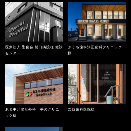
医療法人 聖俊会 樋口病院様 健診
きくち歯科矯正歯科クリニック
センター
様
あま中川整形外科・手のクリニ
曽我歯科医院様
ック様