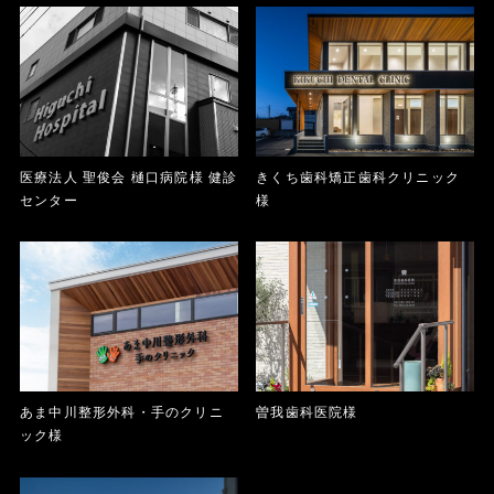
医療法人 聖俊会 樋口病院様 健診
きくち歯科矯正歯科クリニック
センター
様
あま中川整形外科・手のクリニ
曽我歯科医院様
ック様