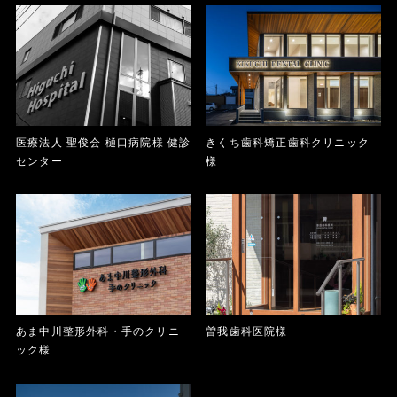
医療法人 聖俊会 樋口病院様 健診
きくち歯科矯正歯科クリニック
センター
様
あま中川整形外科・手のクリニ
曽我歯科医院様
ック様